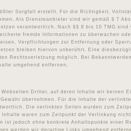
ßter Sorgfalt erstellt. Für die Richtigkeit, Vollstä
men. Als Diensteanbieter sind wir gemäß § 7 Abs.
tzen verantwortlich. Nach §§ 8 bis 10 TMG sind 
espeicherte fremde Informationen zu überwachen o
nweisen. Verpflichtungen zur Entfernung oder Sper
tzen bleiben hiervon unberührt. Eine diesbezügli
eten Rechtsverletzung möglich. Bei Bekanntwerde
halte umgehend entfernen.
 Webseiten Dritter, auf deren Inhalte wir keinen 
 Gewähr übernehmen. Für die Inhalte der verlinkten
twortlich. Die verlinkten Seiten wurden zum Zeitp
 Inhalte waren zum Zeitpunkt der Verlinkung nich
ten ist jedoch ohne konkrete Anhaltspunkte einer R
en werden wir derartige Links umgehend entfern