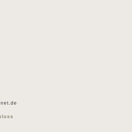
rnet.de
hluss